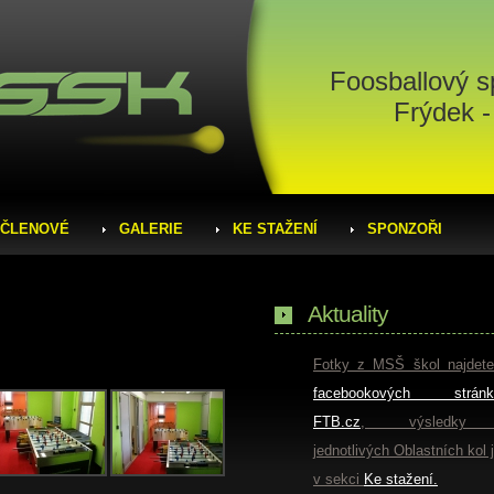
Foosballový s
Frýdek -
ČLENOVÉ
GALERIE
KE STAŽENÍ
SPONZOŘI
Aktuality
Fotky z MSŠ škol najdet
facebookových stránk
FTB.cz
, výsledky
jednotlivých Oblastních kol 
v sekci
Ke stažení.