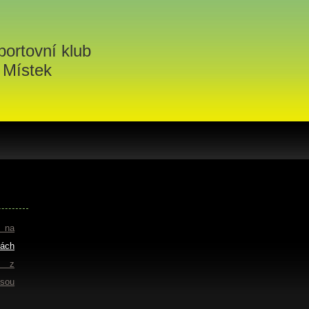
portovní klub
 Místek
e na
ách
 z
jsou