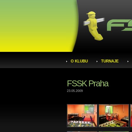
O KLUBU
TURNAJE
FSSK Praha
23.05.2009