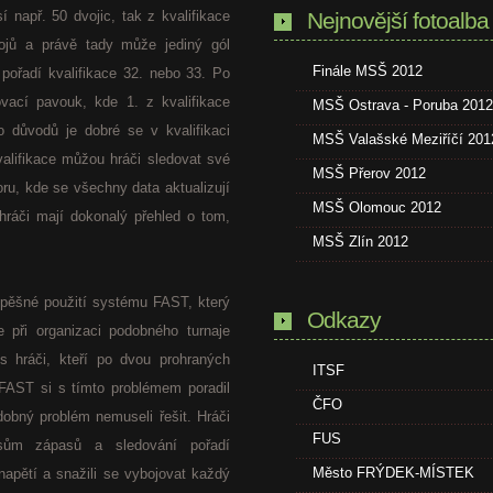
í např. 50 dvojic, tak z kvalifikace
Nejnovější fotoalba
ojů a právě tady může jediný gól
Finále MSŠ 2012
pořadí kvalifikace 32. nebo 33. Po
zovací pavouk, kde 1. z kvalifikace
MSŠ Ostrava - Poruba 2012
to důvodů je dobré se v kvalifikaci
MSŠ Valašské Meziříčí 201
valifikace můžou hráči sledovat své
MSŠ Přerov 2012
ru, kde se všechny data aktualizují
MSŠ Olomouc 2012
hráči mají dokonalý přehled o tom,
MSŠ Zlín 2012
spěšné použití systému FAST, který
Odkazy
 při organizaci podobného turnaje
s hráči, kteří po dvou prohraných
ITSF
. FAST si s tímto problémem poradil
ČFO
dobný problém nemuseli řešit. Hráči
FUS
sům zápasů a sledování pořadí
Město FRÝDEK-MÍSTEK
napětí a snažili se vybojovat každý