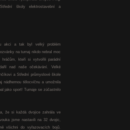
řední školy elektrostavební a
ou akci a tak byl velký problém
 Pozvánky na turnaj nikdo nebral moc
ráčům, kteří si vytvořili parádní
ydařil nad naše očekávání. Velké
nčíkovi a Střední průmyslové škole
aj nádhernou tělocvičnu a umožnila
al jako sport! Turnaje se zúčastnilo
a, že si každá dvojice zahrála ve
ouka jsme nastavili na 32 dvojic,
lně všichni do vyřazovacích bojů.