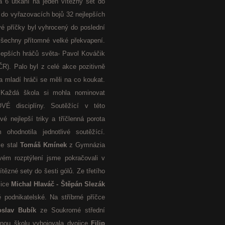
la 6 utkání na jeden vítězný set do
 do vyřazovacích bojů 32 nejlepších
vé příčky byl vyhrocený do poslední
 všechny přítomné velké překvapení.
jlepších hráčů světa- Pavol Kováčik
 ČR). Palo byl z celé akce pozitivně
a mladí hráči se měli na co koukat.
. Každá škola si mohla nominovat
É disciplíny. Soutěžící v této
své nejlepší triky a tříčlenná porota
hodnotila jednotlivé soutěžící.
e stal
Tomáš Kmínek
z Gymnázia
vém rozptýlení jsme pokračovali v
ítězné sety do šesti gólů. Ze třetího
jice
Michal Hlaváč - Štěpán Slezák
 podnikatelské. Na stříbrné příčce
oslav Bubík
ze Soukromé střední
znou školu vybojovala dvojice
Filip