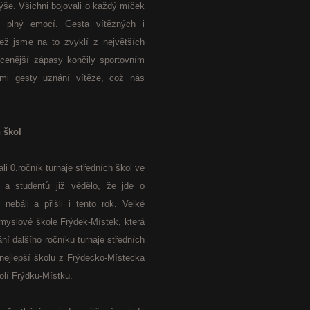
ýše. Všichni bojovali o každý míček
ci plný emocí. Gesta vítězných i
než jsme na to zvyklí z největších
rocenější zápasy končily sportovním
mi gesty uznání vítěze, což nás
 škol
i 0.ročník turnaje středních škol ve
l a studentů již vědělo, že jde o
nebáli a přišli i tento rok. Velké
ůmyslové škole Frýdek-Místek, která
ní dalšího ročníku turnaje středních
 nejlepší školu z Frýdecko-Místecka
kolí Frýdku-Místku.