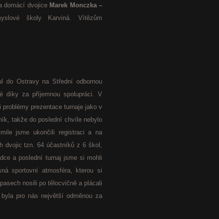
la domácí dvojice
Marek Monczka –
slové školy Karviná. Vítězům
nul do Ostravy na Střední odbornou
ké díky za příjemnou spolupráci. V
 problémy prezentace turnaje jako v
čník, takže do poslední chvíle nebylo
kmile jsme ukončili registraci a na
h dvojic tzn. 64 účastníků z 6 škol,
dce a poslední turnaj jsme si mohli
sná sportovní atmosféra, kterou si
pasech nosili po tělocvičně a plácali
 byla pro nás největší odměnou za