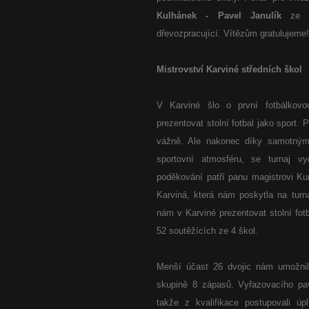
Kulhánek - Pavel Janulík
ze St
dřevozpracující. Vítězům gratulujeme!
Mistrovství Karviné středních škol
V Karviné šlo o první fotbálkov
prezentovat stolní fotbal jako sport.
vážně. Ale nakonec díky samotným h
sportovní atmosféru, se turnaj v
poděkování patří panu magistrovi Ku
Karviná, která nám poskytla na turn
nám v Karviné prezentovat stolní fotb
52 soutěžících ze 4 škol.
Menší účast 26 dvojic nám umožnil
skupině 8 zápasů. Vyřazovacího pav
takže z kvalifikace postupovali úp