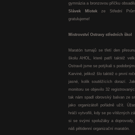
gymnázia a bronzovou příčku obsadi
Slávek Mlotek
ze Střední Průmy
gratulujeme!
Mistrovství Ostravy středních škol
Maratón turnajů se třetí den přesu
školu AHOL, které patří taktéž vel
Ostravě jsme se potýkali s podobnými
Karviné, jelikož šlo taktéž o první ro
jasné, kolik soutěžících dorazí. Ja
monitoru se objevilo 32 registrovanýc
tak nám spadl obrovský balvan ze sr
jako organizátoři pořádně užít. Úža
hráči vytvořili, kdy se po vítězných zá
si se svými spolužáky a doprovody,
náš pětidenní organizační maratón.