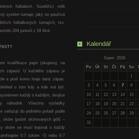
olních fotbalech. Soutěžící měli
jný systém turnaje, jaký se používá
ších fotbálkových turnajích, tzv.
tnilo 204 juniorů z 19 škol.
Kalendář
 FAST?
Srpen 2026
m kvalifikace papír (skupinu), na
Po
Út
St
Čt
Pá
So
ních zápasů. U každého zápasu je
1
ole a proti komu hraje daný zápas.
3
4
5
6
7
8
 přehled o tom kdy a kde má být.
10
11
12
13
14
15
e systémem každý s každým, dvojice
ny náhodně. Všechny výsledky
17
18
19
20
21
22
e seřazují do jediného pořadí podle
24
25
26
27
28
29
ví, skóre (počet skórovaných gólů –
31
íky skóre se musí bojovat o každý
 prohrajete 0:7 (skóre -7) nebo 6:7