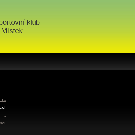
portovní klub
 Místek
e na
ách
 z
jsou