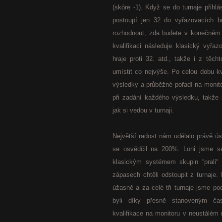
(skóre -1). Když se do turnaje přihlás
postoupí jen 32 do vyřazovacích b
rozhodnout, zda budete v konečném 
kvalifikaci následuje klasický vyřa
hraje proti 32. atd., takže i z těch
umístit co nejvýše. Po celou dobu k
výsledky a průběžné pořadí na monito
při zadání každého výsledku, takže 
jak si vedou v turnaji.
Největší radost nám udělalo právě ú
se osvědčil na 200%. Loni jsme se
klasickým systémem skupin “prali“ 
zápasech chtěli odstoupit z turnaje
úžasně a za celé tři turnaje jsme po
byli díky přesně stanoveným ča
kvalifikace na monitoru v neustálém 