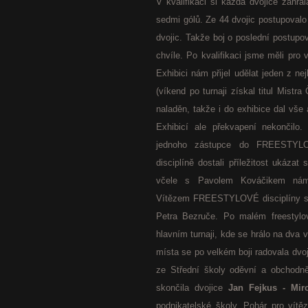
V kvalifikaci si každá dvojice zahrá
sedmi gólů. Ze 44 dvojic postupovalo
dvojic. Takže boj o poslední postupo
chvíle. Po kvalifikaci jsme měli pro
Exhibici nám přijel udělat jeden z ne
(víkend po turnaji získal titul Mistra
naladěn, takže i do exhibice dal vše 
Exhibicí ale překvapení nekončilo
jednoho zástupce do FREESTYLOV
disciplíně dostali příležitost ukázat 
včele s Pavolem Kováčikem nám o
Vítězem FREESTYLOVÉ disciplíny s
Petra Bezruče. Po malém freestylo
hlavním turnaji, kde se hrálo na dva v
místa se po velkém boji radovala dvo
ze Střední školy oděvní a obchodně
skončila dvojice
Jan Fejkus - Mir
podnikatelské školy. Pohár pro vítě