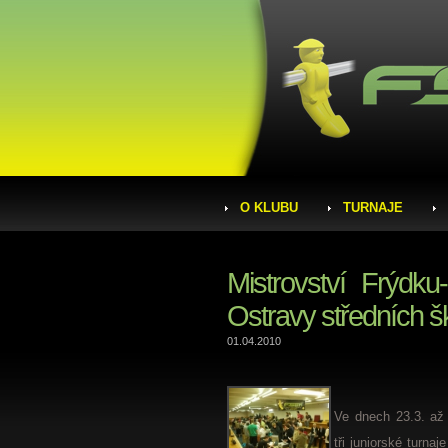
O KLUBU
TURNAJE
Mistrovství Frýdku
Ostravy středních š
01.04.2010
Ve dnech 23.3. až 
tři juniorské turna