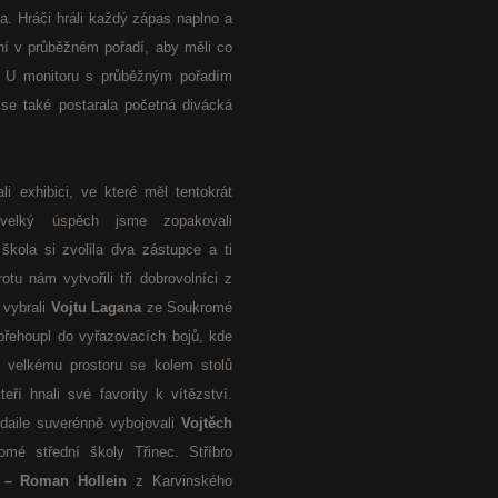
a. Hráči hráli každý zápas naplno a
ení v průběžném pořadí, aby měli co
a. U monitoru s průběžným pořadím
se také postarala početná divácká
li exhibici, ve které měl tentokrát
velký úspěch jsme zopakovali
ola si zvolila dva zástupce a ti
otu nám vytvořili tři dobrovolníci z
 vybrali
Vojtu Lagana
ze Soukromé
 přehoupl do vyřazovacích bojů, kde
y velkému prostoru se kolem stolů
eří hnali své favority k vítězství.
daile suverénně vybojovali
Vojtěch
é střední školy Třinec. Stříbro
 – Roman Hollein
z Karvinského