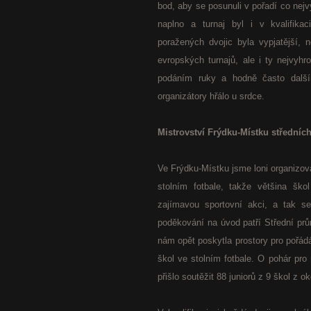
bod, aby se posunuli v pořadí co nejv
naplno a turnaj byl i v kvalifika
poražených dvojic byla vypjatější, 
evropských turnajů, ale i ty nejvyh
podáním ruky a hodně často další
organizátory hřálo u srdce.
Mistrovství Frýdku-Místku středních
Ve Frýdku-Místku jsme loni organizoval
stolním fotbale, takže většina ško
zajímavou sportovní akci, a tak se 
poděkování na úvod patří Střední pr
nám opět poskytla prostory pro pořádá
škol ve stolním fotbale. O pohár pro
přišlo soutěžit 88 juniorů z 9 škol z o