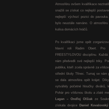
Atmosféru ovšem kvalifikace neztratil
snažili se získat co nejlepší postav
nejlepší výchozí pozici do pavouk
bylo neustále narváno.
O atmosféru 
kulisa domácích hráčů.
Po kvalifikaci jsme opět zorganizova
hlavní roli Radim Obert. Pro 
FREESTYLOVOU disciplínu. Každá šk
nám předvedli své nejlepší triky. Por
publika, kteří zcela správně za vítěze
střední školy Třinec. Turnaj se nám
se dala atmosféra opět krájet. Dík
vytvářely početné hloučky diváků, kt
Pohár pro vítěznou školu a zlaté me
Lagan – Ondřej Olšiak
ze Soukrom
získala dvojice
Daniel Kovalovský