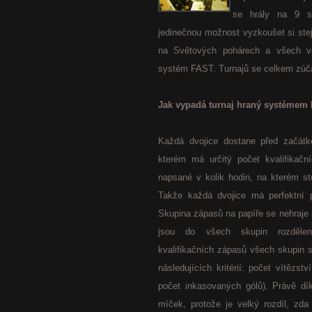
se hrály na 9 st
jedinečnou možnost vyzkoušet si ste
na Světových pohárech a všech vět
systém FAST. Turnajů se celkem zúčas
Jak vypadá turnaj hraný systémem
Každá dvojice dostane před začátke
kterém má určitý počet kvalifikač
napsané v kolik hodin, na kterém st
Takže každá dvojice má perfektní
Skupina zápasů na papíře se nehraj
jsou do všech skupin rozděle
kvalifikačních zápasů všech skupin s
následujících kritérií: počet vítězst
počet inkasovaných gólů). Právě d
míček, protože je velký rozdíl, zda