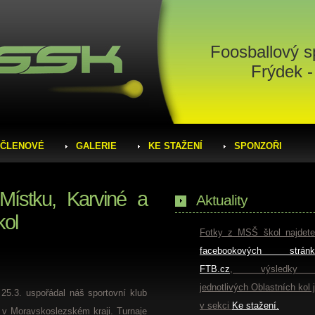
Foosballový s
Frýdek -
ČLENOVÉ
GALERIE
KE STAŽENÍ
SPONZOŘI
-Místku, Karviné a
Aktuality
kol
Fotky z MSŠ škol najdet
facebookových stránk
FTB.cz
, výsledky
jednotlivých Oblastních kol 
25.3. uspořádal náš sportovní klub
v sekci
Ke stažení.
je v Moravskoslezském kraji. Turnaje